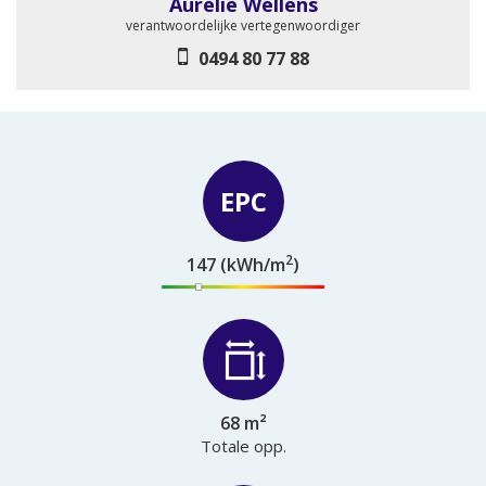
Aurélie Wellens
verantwoordelijke vertegenwoordiger
0494 80 77 88
EPC
2
147 (kWh/m
)
68 m²
Totale opp.