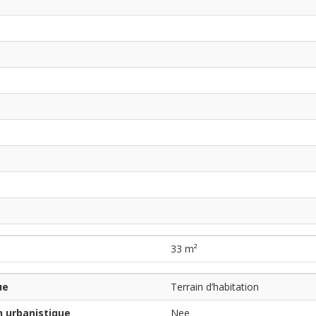
33 m²
ue
Terrain d’habitation
n urbanistique
Nee